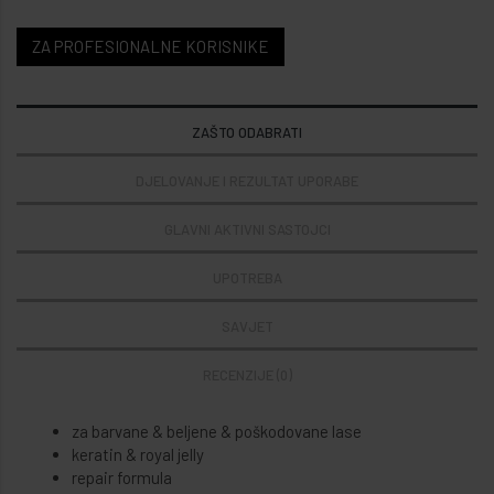
ZA PROFESIONALNE KORISNIKE
ZAŠTO ODABRATI
DJELOVANJE I REZULTAT UPORABE
GLAVNI AKTIVNI SASTOJCI
UPOTREBA
SAVJET
RECENZIJE (0)
za barvane & beljene & poškodovane lase
keratin & royal jelly
repair formula