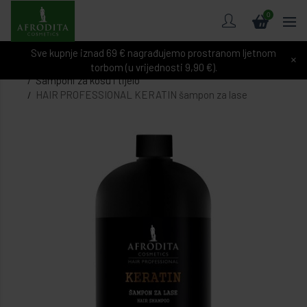
0
Sve kupnje iznad 69 € nagrađujemo prostranom ljetnom
×
Pretraživanje
Beauty care
Njega kose
torbom (u vrijednosti 9,90 €).
Šamponi za kosu i tijelo
HAIR PROFESSIONAL KERATIN šampon za lase